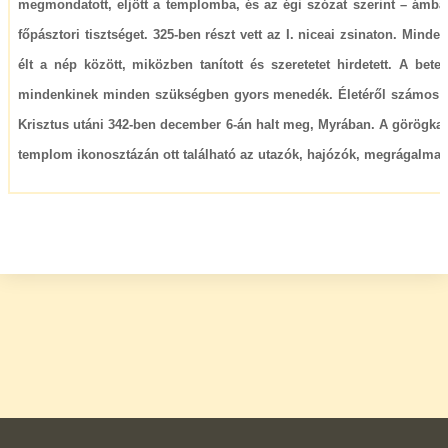
megmondatott, eljött a templomba, és az égi szózat szerint – ámbár 
főpásztori tisztséget. 325-ben részt vett az I. niceai zsinaton. Min
élt a nép között, miközben tanított és szeretetet hirdetett. A b
mindenkinek minden szükségben gyors menedék. Életéről számos leg
Krisztus utáni 342-ben december 6-án halt meg, Myrában.
A görögkat
templom ikonosztázán ott található az utazók, hajózók, megrágalmazo