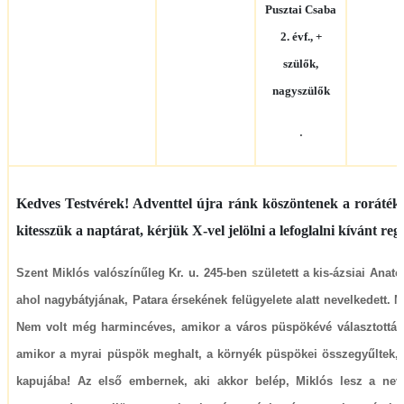
Pusztai Csaba
2. évf., +
szülők,
nagyszülők
.
Kedves Testvérek! Adventtel újra ránk köszöntenek a roráték, 
kitesszük a naptárat, kérjük X-vel jelölni a lefoglalni kívánt reg
Szent Miklós valószínűleg Kr. u. 245-ben született a kis-ázsiai Anat
ahol nagybátyjának, Patara érsekének felügyelete alatt nevelkedett. Me
Nem volt még harmincéves, amikor a város püspökévé választották.
amikor a myrai püspök meghalt, a környék püspökei összegyűltek, 
kapujába! Az első embernek, aki akkor belép, Miklós lesz a neve