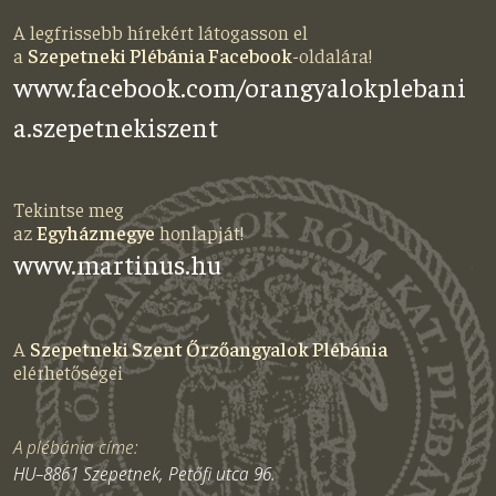
A legfrissebb hírekért látogasson el
a
Szepetneki Plébánia Facebook
-oldalára!
www.facebook.com/orangyalokplebani
a.szepetnekiszent
Tekintse meg
az
Egyházmegye
honlapját!
www.martinus.hu
A
Szepetneki Szent Őrzőangyalok Plébánia
elérhetőségei
A plébánia címe:
HU–8861 Szepetnek, Petőfi utca 96.