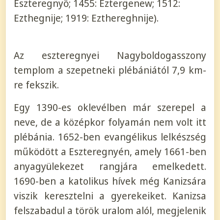
Eszteregnyő; 1455: Eztergenew; 1512:
Ezthegnije; 1919: Ezthereghnije).
Az eszteregnyei Nagyboldogasszony
templom a szepetneki plébániától 7,9 km-
re fekszik.
Egy 1390-es oklevélben már szerepel a
neve, de a középkor folyamán nem volt itt
plébánia. 1652-ben evangélikus lelkészség
működött a Eszteregnyén, amely 1661-ben
anyagyülekezet rangjára emelkedett.
1690-ben a katolikus hívek még Kanizsára
viszik keresztelni a gyerekeiket. Kanizsa
felszabadul a török uralom alól, megjelenik