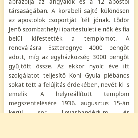
ábrázolja az angyalok és a 12 apostol
társaságában. A korabeli sajtó különösen
az apostolok csoportját ítéli jónak. Lődör
Jenő szombathelyi ipartestületi elnök és fia
belül kifestették a templomot. A
renoválásra Eszteregnye 4000 pengőt
adott, míg az egyházközség 3000 pengőt
gyűjtött össze. Az ekkor nyolc éve itt
szolgálatot teljesítő Kohl Gyula plébános
sokat tett a felújítás érdekében, nevét ki is
emelik. A helyreállított templom
megszentelésére 1936. augusztus 15-án
kerül sor. Lovasbandérium és
kerékpároscsapat kíséri az érkező
vendégeket, többek között Batthyány