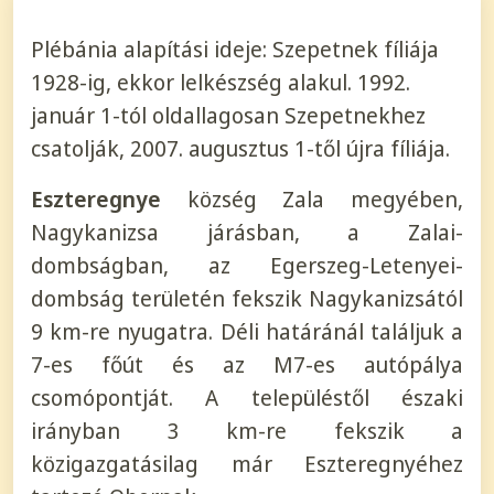
Plébánia alapítási ideje: Szepetnek fíliája
1928-ig, ekkor lelkészség alakul. 1992.
január 1-tól oldallagosan Szepetnekhez
csatolják, 2007. augusztus 1-től újra fíliája.
Eszteregnye
község Zala megyében,
Nagykanizsa járásban, a Zalai-
dombságban, az Egerszeg-Letenyei-
dombság területén fekszik Nagykanizsától
9 km-re nyugatra. Déli határánál találjuk a
7-es főút és az M7-es autópálya
csomópontját. A településtől északi
irányban 3 km-re fekszik a
közigazgatásilag már Eszteregnyéhez