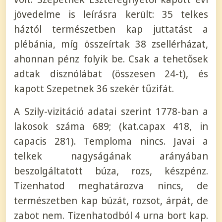
jövedelme is leírásra került: 35 telkes
háztól természetben kap juttatást a
plébánia, míg összeírtak 38 zsellérházat,
ahonnan pénz folyik be. Csak a tehetősek
adtak disznólábat (összesen 24-t), és
kapott Szepetnek 36 szekér tűzifát.
A Szily-vizitáció adatai szerint 1778-ban a
lakosok száma 689; (kat.capax 418, in
capacis 281). Temploma nincs. Javai a
telkek nagyságának arányában
beszolgáltatott búza, rozs, készpénz.
Tizenhatod meghatározva nincs, de
természetben kap búzát, rozsot, árpát, de
zabot nem. Tizenhatodból 4 urna bort kap.