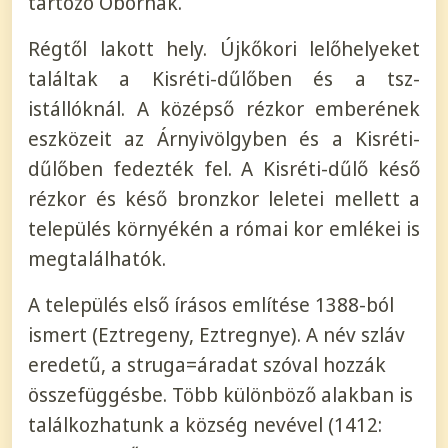
tartozó Obornak.
R
égtől lakott hely. Újkőkori lelőhelyeket
találtak a Kisréti-dűlőben és a tsz-
istállóknál. A középső rézkor emberének
eszközeit az Árnyivölgyben és a Kisréti-
dűlőben fedezték fel. A Kisréti-dűlő késő
rézkor és késő bronzkor leletei mellett a
település környékén a római kor emlékei is
megtalálhatók.
A település első írásos említése 1388-ból
ismert (Eztregeny, Eztregnye). A név szláv
eredetű, a struga=áradat szóval hozzák
összefüggésbe. Több különböző alakban is
találkozhatunk a község nevével (1412: