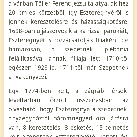
a várban Töller Ferenc jezsuita atya, akihez
20 km-es körzetből, így Eszteregnyéről is
jönnek keresztelésre és házasságkötésre.
1698-ban ujjászervezik a kanizsai parókiát,
Eszteregnyét is hozzácsatolják fíliaként, de
hamarosan, a szepetneki plébánia
felállításával annak fíliája lett 1710-től
egészen 1928-ig. 1711-től már Szepetnek
anyakönyvezi.
Egy 1774-ben kelt, a zágrábi érseki
levéltárban őrzött összeírásban az
olvasható, hogy Eszteregnye a szepetneki
anyaegyháztól háromnegyed óra járásra
van, 8 keresztelés, 8 esketés, 15 temetés
volt. Szepetnek Eszteregnyétől kapott évi