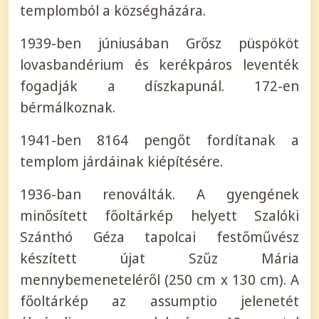
templomból a községházára.
1939-ben júniusában Grősz püspököt
lovasbandérium és kerékpáros leventék
fogadják a díszkapunál. 172-en
bérmálkoznak.
1941-ben 8164 pengőt fordítanak a
templom járdáinak kiépítésére.
1936-ban renoválták. A gyengének
minősített főoltárkép helyett Szalóki
Szánthó Géza tapolcai festőművész
készített újat Szűz Mária
mennybemeneteléről (250 cm x 130 cm). A
főoltárkép az assumptio jelenetét